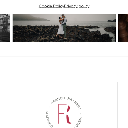
Cookie Policy
Privacy policy
C
O
N
A
R
R
A
F
I
N
-
E
R
Y
I
H
P
-
A
R
W
G
E
O
D
T
D