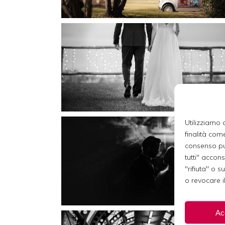
Utilizziamo 
finalità come
consenso può
tutti" accons
"rifiuta" o s
o revocare 
Acc