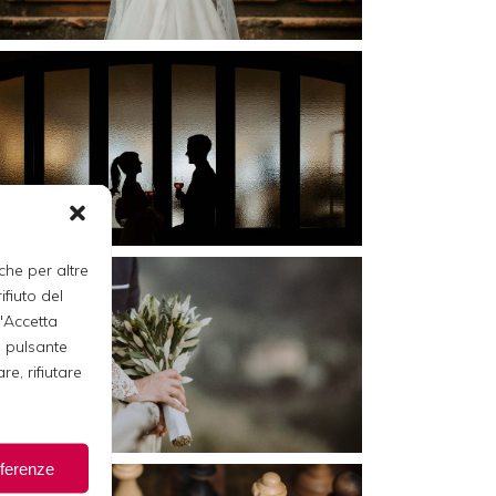
che per altre
ifiuto del
 "Accetta
ul pulsante
re, rifiutare
eferenze