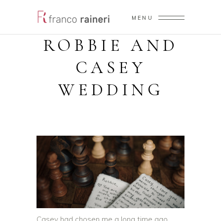
MENU
ROBBIE AND
CASEY
WEDDING
Casey had chosen me a long time ago…